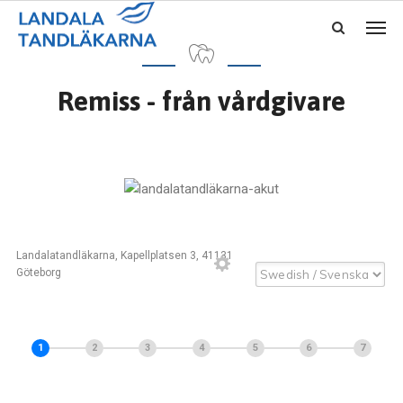
Remiss - från vårdgivare
Landalatandläkarna, Kapellplatsen 3, 41131
Göteborg
1
2
3
4
5
6
7