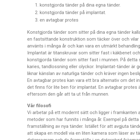
konstgjorda tänder på dina egna tänder.
konstgjorda tänder på implantat.
en avtagbar protes
Konstgjorda tänder som sitter på dina egna tänder kalla
en fastsittande konstruktion som täcker över och vilar
använts i många år och kan vara en utmärkt behandling.
Implantat är titanskruvar som sitter fast i käkbenet o
konstgjorda tänder som sitter fast i munnen. På detta s
karies, tandlossning eller olyckor. Implantat-tänder är 
liknar känslan av naturliga tänder och kräver ingen besl
En avtagbar protes kan vara ett bra alternativ om det in
det finns för lite ben för implantat. En avtagbar protes 
eftersom den går att ta ut från munnen.
Vår filosofi
Vi arbetar på ett modernt sätt och ligger i framkanten
metoder som har funnits i många år. Exempel på detta är
framställning av nya tänder. Istället för att avgjuta t
att skapa en modell via en liten kamera som läser av t
dataprogram och de framställs i en datorstyrd fräsmask