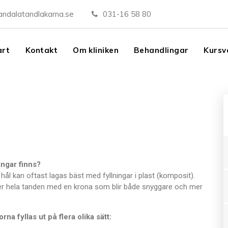
andalatandlakarna.se
031-16 58 80
art
Kontakt
Om kliniken
Behandlingar
Kursv
ingar finns?
ål kan oftast lagas bäst med fyllningar i plast (komposit).
ver hela tanden med en krona som blir både snyggare och mer
na fyllas ut på flera olika sätt: