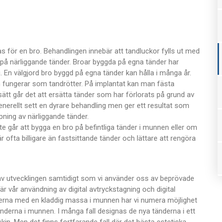
s för en bro. Behandlingen innebär att tandluckor fylls ut med
 på närliggande tänder. Broar byggda på egna tänder har
 En välgjord bro byggd på egna tänder kan hålla i många år.
ch fungerar som tandrötter. På implantat kan man fästa
ätt går det att ersätta tänder som har förlorats på grund av
generellt sett en dyrare behandling men ger ett resultat som
ipning av närliggande tänder.
te går att bygga en bro på befintliga tänder i munnen eller om
är ofta billigare än fastsittande tänder och lättare att rengöra
 av utvecklingen samtidigt som vi använder oss av beprövade
 vår användning av digital avtryckstagning och digital
änderna med en kladdig massa i munnen har vi numera möjlighet
änderna i munnen. I många fall designas de nya tänderna i ett
in. Men det finns fortfarande fall där det bästa estetiska