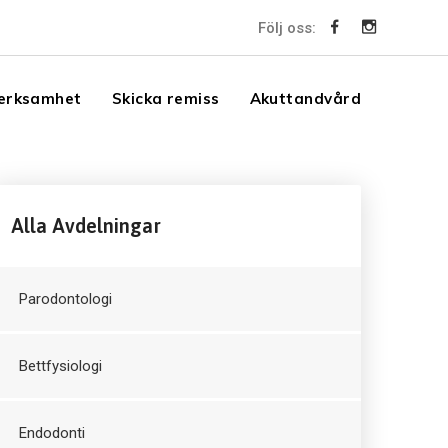
Följ oss:
erksamhet
Skicka remiss
Akuttandvård
Alla Avdelningar
Parodontologi
Bettfysiologi
Endodonti