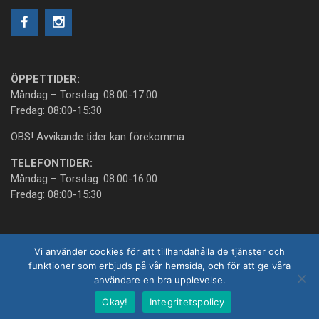
ÖPPETTIDER:
Måndag – Torsdag: 08:00-17:00
Fredag: 08:00-15:30
OBS! Avvikande tider kan förekomma
TELEFONTIDER:
Måndag – Torsdag: 08:00-16:00
Fredag: 08:00-15:30
Vi använder cookies för att tillhandahålla de tjänster och
funktioner som erbjuds på vår hemsida, och för att ge våra
användare en bra upplevelse.
Copyright © 2026 Landalatandläkarna AB; All Rights Reserved.
By Aidev AB
.
Okay!
Integritetspolicy