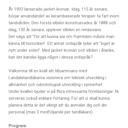
År 1903 lanserads jacket-kronan. Idag, 115 år senare,
börjar användandet av kerambaserade terapier ta fart inom
tandvården. Den första elbilen konstruerades år 1888 och
idag, 130 år senare, upplever elbilen en renässans.
Det sägs att ”för att kunna sia om framtiden måste man
känna till historiken”. Ett annat ordspråk lyder att ”inget är
nytt under solen”. Med jacket-kronan och elbilen i åtanke,
kan det kanske ligga något i dessa ordspråk?
Välkomna till en kväll att tillsammans med
Landalatandläkarna visionera om teknisk utveckling i
allmänhet och odontologisk utveckling i synnerhet.
Under kvällen bjuder vi på flera intressanta föreläsningar. Ni
serveras också enklare förtäring. För att vi skall kunna
planera detta är det viktigt att du anmäler dig och din
personal (max 3 medföljande per tandläkare).
Program: