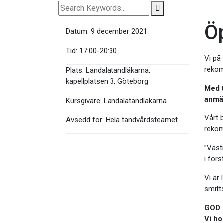
Öp
Datum:
9 december 2021
Tid:
17:00-20:30
Vi på
rekom
Plats:
Landalatandläkarna,
kapellplatsen 3, Göteborg
Med t
anmält
Kursgivare:
Landalatandläkarna
Vårt 
Avsedd för:
Hela tandvårdsteamet
rekom
”Väst
i för
Vi är
smitt
GOD 
Vi ho