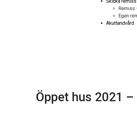
Skicka remiss
Remiss –
Egen rem
Akuttandvård
Öppet hus 2021 – 