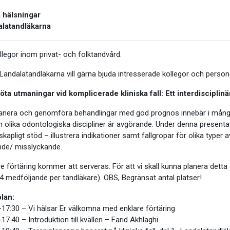
 hälsningar
latandläkarna
ollegor inom privat- och folktandvård.
Landalatandläkarna vill gärna bjuda intresserade kollegor och personal
öta utmaningar vid komplicerade kliniska fall:
Ett interdisciplin
lanera och genomföra behandlingar med god prognos innebär i många
n olika odontologiska discipliner är avgörande. Under denna presentat
kapligt stöd – illustrera indikationer samt fallgropar för olika typer 
nde/ misslyckande.
e förtäring kommer att serveras. För att vi skall kunna planera detta 
4 medföljande per tandläkare). OBS, Begränsat antal platser!
lan:
-17:30 – Vi hälsar Er välkomna med enklare förtäring
17.40 – Introduktion till kvällen – Farid Akhlaghi