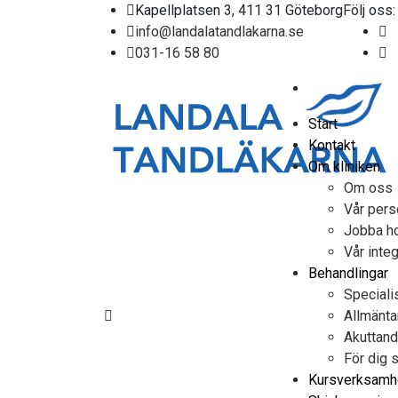
Kapellplatsen 3, 411 31 Göteborg
Följ oss:
info@landalatandlakarna.se
031-16 58 80
Start
Kontakt
Om kliniken
Om oss
Vår pers
Jobba h
Vår integ
Behandlingar
Speciali
Allmänt
Akuttand
För dig 
Kursverksamh