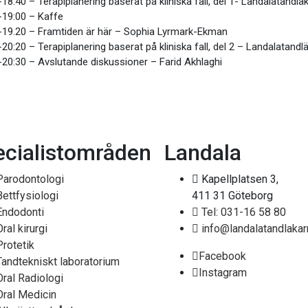
18:40 – Terapiplanering baserat på kliniska fall, del 1- Landalatandlä
-19:00 – Kaffe
-19.20 – Framtiden är här – Sophia Lyrmark-Ekman
20:20 – Terapiplanering baserat på kliniska fall, del 2 – Landalatandl
-20:30 – Avslutande diskussioner – Farid Akhlaghi
ecialistområden
Landala
Parodontologi
Kapellplatsen 3,
Bettfysiologi
411 31 Göteborg
Endodonti
Tel: 031-16 58 80
Oral kirurgi
info@landalatandlakar
Protetik
Facebook
Tandtekniskt laboratorium
Instagram
Oral Radiologi
Oral Medicin