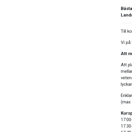
Bästa
Landa
Till k
Vi på 
Att m
Att p
mella
vetens
lycka
Enklar
(max 
Kursp
17:00
17.30-