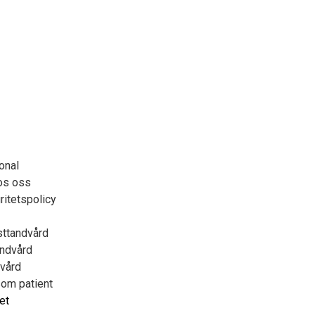
onal
os oss
ritetspolicy
sttandvård
andvård
vård
som patient
et