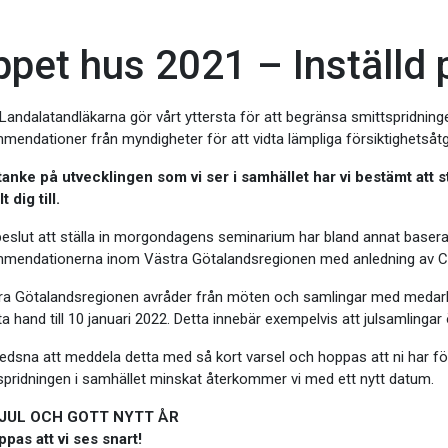
pet hus 2021 – Inställd
 Landalatandläkarna gör vårt yttersta för att begränsa smittspridnin
mendationer från myndigheter för att vidta lämpliga försiktighetsåtg
anke på utvecklingen som vi ser i samhället har vi bestämt att
 dig till.
beslut att ställa in morgondagens seminarium har bland annat basera
mendationerna inom Västra Götalandsregionen med anledning av C
ra Götalandsregionen avråder från möten och samlingar med medarbe
sta hand till 10 januari 2022. Detta innebär exempelvis att julsamling
 ledsna att meddela detta med så kort varsel och hoppas att ni har för
spridningen i samhället minskat återkommer vi med ett nytt datum.
JUL OCH GOTT NYTT ÅR
ppas att vi ses snart!