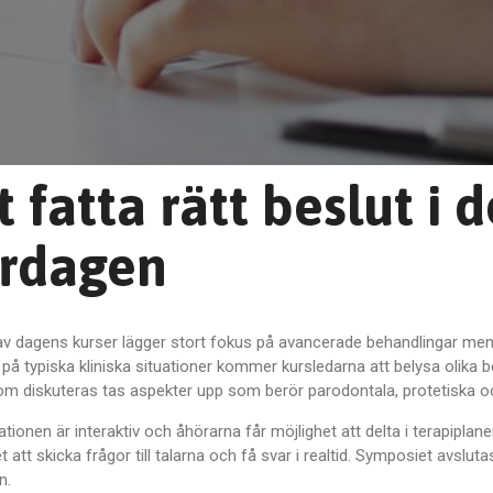
t fatta rätt beslut i 
rdagen
v dagens kurser lägger stort fokus på avancerade behandlingar men i
på typiska kliniska situationer kommer kursledarna att belysa olika b
om diskuteras tas aspekter upp som berör parodontala, protetiska och 
tionen är interaktiv och åhörarna får möjlighet att delta i terapi
et att skicka frågor till talarna och få svar i realtid. Symposiet avsl
n.