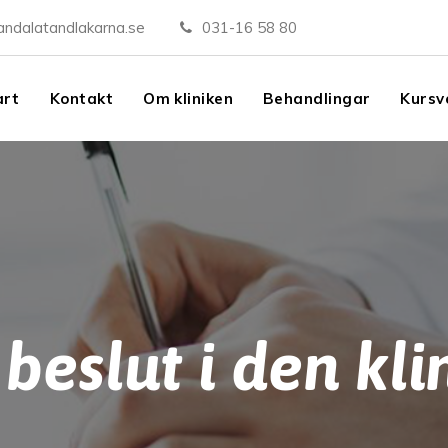
andalatandlakarna.se
031-16 58 80
art
Kontakt
Om kliniken
Behandlingar
Kursv
t beslut i den kli