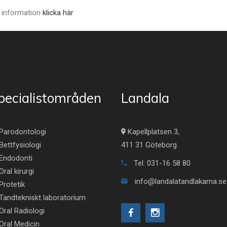
 information
klicka här
pecialistområden
Landala
Parodontologi
Kapellplatsen 3,
Bettfysiologi
411 31 Göteborg
Endodonti
Tel: 031-16 58 80
Oral kirurgi
info@landalatandlakarna.se
Protetik
Tandtekniskt laboratorium
Oral Radiologi
Oral Medicin