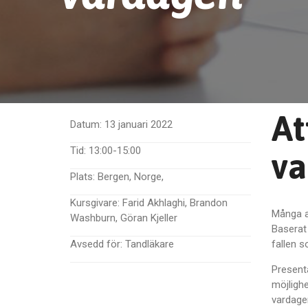
At
Datum:
13 januari 2022
Tid:
13:00-15:00
va
Plats:
Bergen, Norge,
Kursgivare:
Farid Akhlaghi, Brandon
Många a
Washburn, Göran Kjeller
Baserat 
Avsedd för:
Tandläkare
fallen s
Presenta
möjligh
vardage