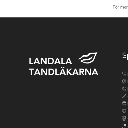
För mer
S