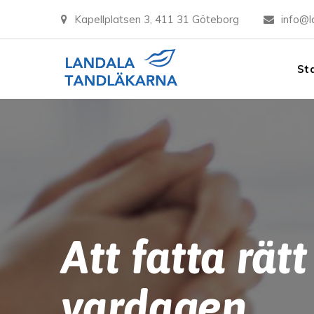
Kapellplatsen 3, 411 31 Göteborg
info@l
St
Att fatta rät
vardagen