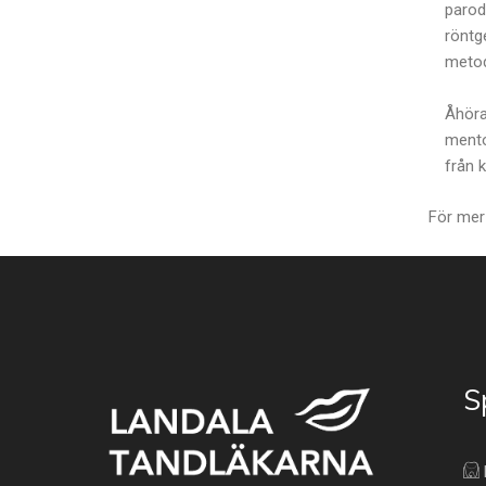
parod
röntg
metod
Åhöra
mento
från 
För mer
S