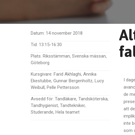
Al
Datum:
14 november 2018
Tid:
13:15-16:30
fa
Plats:
Riksstämman, Svenska mässan,
Göteborg
Kursgivare:
Farid Akhlaghi, Annika
I dag
Ekestubbe, Gunnar Bergenholtz, Lucy
avanc
Weibull, Pelle Pettersson
de me
Avsedd för:
Tandläkare, Tandsköterska,
prese
Tandhygienist, Tandtekniker,
att d
Studerande, Hela teamet
impli
inte 
som d