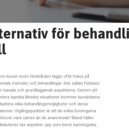
ternativ för behandli
ll
ens kurser inom tandvården läggs ofta fokus på
erade metoder och behandlingar. Inte sällan förbises
r basala och grundläggande aspekterna. Genom att
ntera typiska kliniska situationer kommer kursledarna
ebattera olika behandlingsmöjligheter och deras
kationer. Utgångspunkten är att de enkla lösningarna
behöver vara sämre än de avancerade! Bland fallen
iskuteras tas aspekter upp som berör kariologiska,