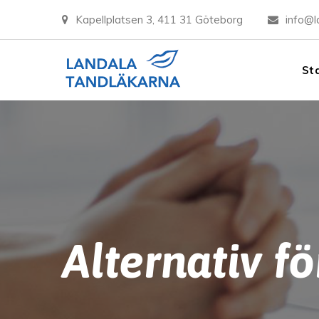
Kapellplatsen 3, 411 31 Göteborg
info@l
St
Alternativ fö