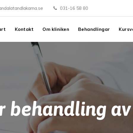
andalatandlakarna.se
031-16 58 80
art
Kontakt
Om kliniken
Behandlingar
Kursv
r behandling av 