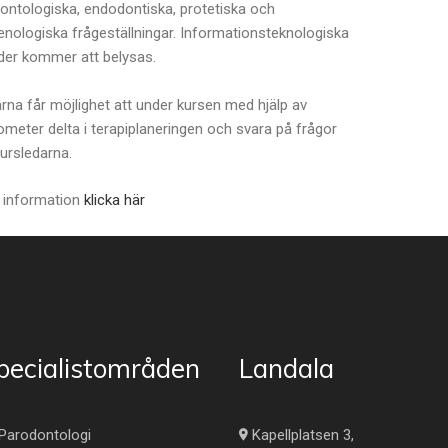
ontologiska, endodontiska, protetiska och
enologiska frågeställningar. Informationsteknologiska
er kommer att belysas.
rna får möjlighet att under kursen med hjälp av
meter delta i terapiplaneringen och svara på frågor
kursledarna.
 information
klicka här
pecialistområden
Landala
Parodontologi
Kapellplatsen 3,